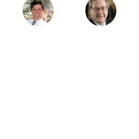
2012
2010
e
e
M
PIERRE
M
DENIS R. NOËL
DESROCHERS
(EDMONTON)
(EDMONTON)