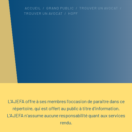
ACCUEIL
/
GRAND PUBLIC
/
TROUVER UN AVOCAT
/
TROUVER UN AVOCAT
/
HOPF
L'AJEFA offre à ses membres l'occasion de paraitre dans ce
répertoire, qui est offert au public à titre d'information.
L'AJEFA n'assume aucune responsabilité quant aux services
rendu.