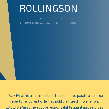
ROLLINGSON
ACCUEIL
/
TROUVER UN AVOCAT
/
TROUVER UN AVOCAT
/
ROLLINGSON
L'AJEFA offre à ses membres l'occasion de paraitre dans ce
répertoire, qui est offert au public à titre d'information.
L'AJEFA n'assume aucune responsabilité quant aux services